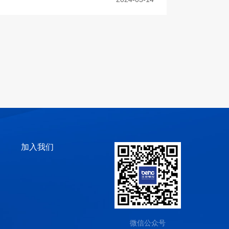
加入我们
微信公众号