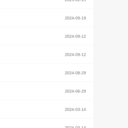
2024-09-19
2024-09-12
2024-09-12
2024-08-29
2024-06-29
2024-03-14
2024-03-14