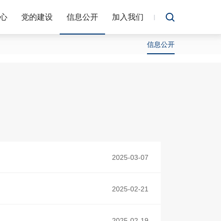
心
党的建设
信息公开
加入我们
信息公开
2025-03-07
2025-02-21
2025-02-19