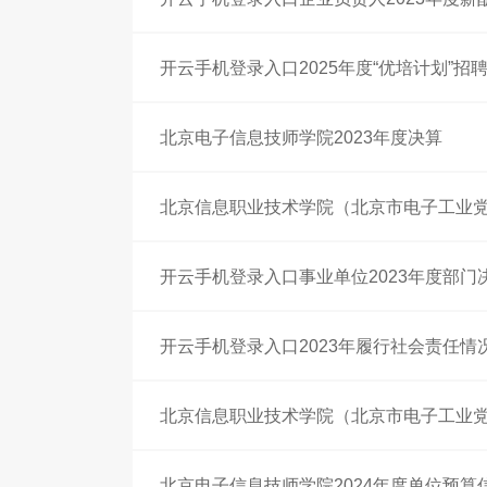
开云手机登录入口2025年度“优培计划”
北京电子信息技师学院2023年度决算
北京信息职业技术学院（北京市电子工业党
开云手机登录入口事业单位2023年度部门
开云手机登录入口2023年履行社会责任情
北京信息职业技术学院（北京市电子工业党
北京电子信息技师学院2024年度单位预算